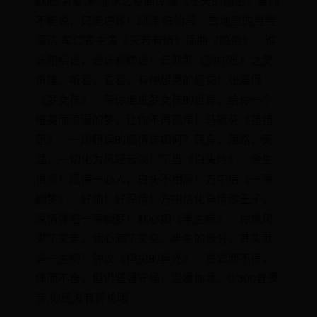
欧辰/尹夏沫-泡沫之夏周传雄《冬天的秘密》爱你
不能说，只能埋葬！邱泽 陈怡蓉：雪地里的星星
董洁 车仁表主演《天若有情》插曲《赔偿》：谁
该赔偿谁，谁该救赎谁！云菲菲《别亦难》之吴
奇隆：听着，看着，有种想哭的感觉！张嘉倪
《梦女孩》：带你走进梦女孩的世界，给你一个
唯美而浪漫的梦，让你不再孤单！马毓芬《错错
错》：一段错误的感情该如何？转身，陌路，天
涯，一切化为风轻云淡！丁当《白头吟》：余生
很贵！愿得一心人，白头不相离！方中信《一帘
幽梦》：好帅！好深情！方中信化身情歌王子，
深情弹唱一帘幽梦！林心如《半生缘》：你像风
来了又走，我心满了又空，半生的缘分，其实就
是一生啊！钟汶《指尖的星光》：虽爱而不得，
痛而不舍，但仍坚强守候，温暖你我。0/300登录
亲,你还没有评论哦