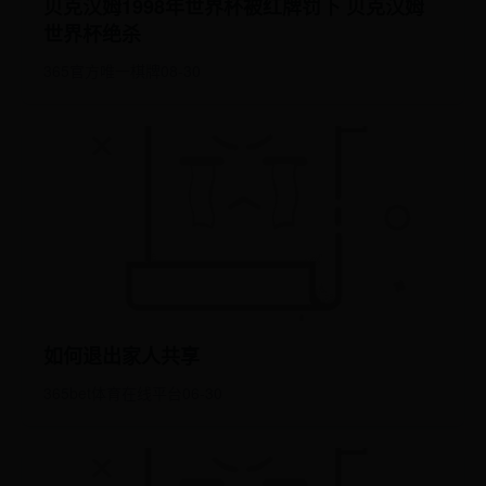
贝克汉姆1998年世界杯被红牌罚下 贝克汉姆
世界杯绝杀
365官方唯一棋牌
08-30
如何退出家人共享
365bet体育在线平台
06-30