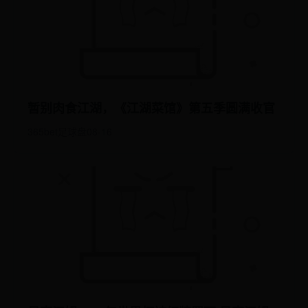
暂别肉食江湖，《江湖菜馆》第五季圆满收官
365bet足球盘
08-16