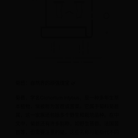
菊苣：自然界的顽强瑰宝 🌿
菊苣，学名Cichorium intybus，是一种多年生草
本植物，常被称为苦苣或苦菜。它属于菊科菊苣
属，这一家族还包括多个野生和栽培品种。在中
文中，菊苣还有许多别称，如野生苔苣、法国苦
苣等，但需要注意的是，这些名称可能指代不同