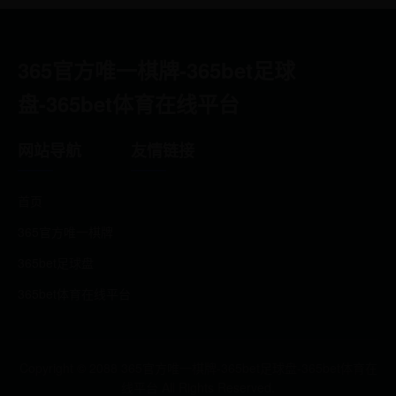
365官方唯一棋牌-365bet足球
盘-365bet体育在线平台
网站导航
友情链接
首页
365官方唯一棋牌
365bet足球盘
365bet体育在线平台
Copyright © 2088 365官方唯一棋牌-365bet足球盘-365bet体育在
线平台 All Rights Reserved.