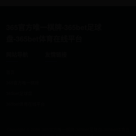
365官方唯一棋牌-365bet足球
盘-365bet体育在线平台
网站导航
友情链接
首页
365官方唯一棋牌
365bet足球盘
365bet体育在线平台
Copyright © 2088 365官方唯一棋牌-365bet足球盘-365bet体育在