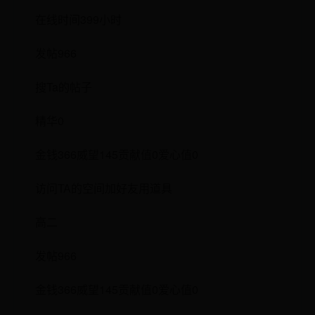
在线时间399小时
发帖966
搜Ta的帖子
精华0
金钱366威望145贡献值0爱心值0
访问TA的空间加好友用道具
高二
发帖966
金钱366威望145贡献值0爱心值0