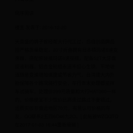
倒序阅读
楼主 发表于: 2016-12-20
天喜盛的牌子曾经帮大行代工过，后自创品牌品
控严格质量稳定，20寸折叠拥有日本禧玛诺6速变
速器，搭配原装禧玛诺6速指拨。配备52T大牙盘
提速利器，铝合金轮组永远不担心生锈，平地坡
道随意变速增加速度或节省力气，台湾建大内外
胎保障各个路况骑行安全，车行年末处理都是样
车试骑车，处理价399元质量和大行HAT060一样
的，价格便宜不少性价比高走过路过不要错过。
运费实收非偏远地区70元，有意认可价格的车
友，QQ联系2五四6O46九2O。[ 此帖被WZQQTQ
在2017-01-03 16:44重新编辑 ]