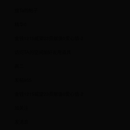
搜Ta的帖子
精华0
金钱1215威望23贡献值0爱心值-2
访问TA的空间加好友用道具
高二
发帖955
金钱1215威望23贡献值0爱心值-2
加关注
发消息