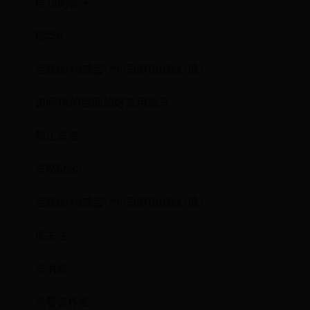
搜Ta的帖子
精华0
金钱8346威望-790贡献值0爱心值1
访问TA的空间加好友用道具
禁止发言
发帖5583
金钱8346威望-790贡献值0爱心值1
加关注
发消息
只看该作者