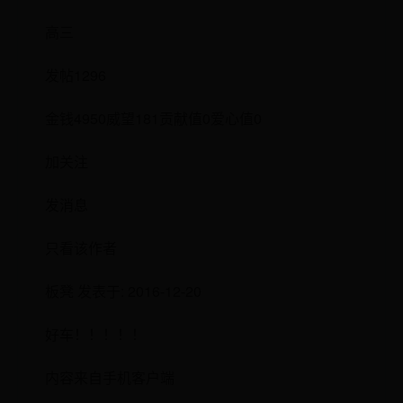
高三
发帖1296
金钱4950威望181贡献值0爱心值0
加关注
发消息
只看该作者
板凳 发表于: 2016-12-20
好车！！！！！
内容来自手机客户端