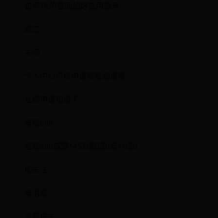
访问TA的空间加好友用道具
高二
关闭
个人中心可以申请新版勋章哦
立即申请知道了
发帖966
金钱366威望145贡献值0爱心值0
加关注
发消息
只看楼主