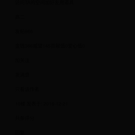
访问TA的空间加好友用道具
高二
发帖966
金钱366威望145贡献值0爱心值0
加关注
发消息
只看该作者
10楼 发表于: 2016-12-21
共条评分
回复