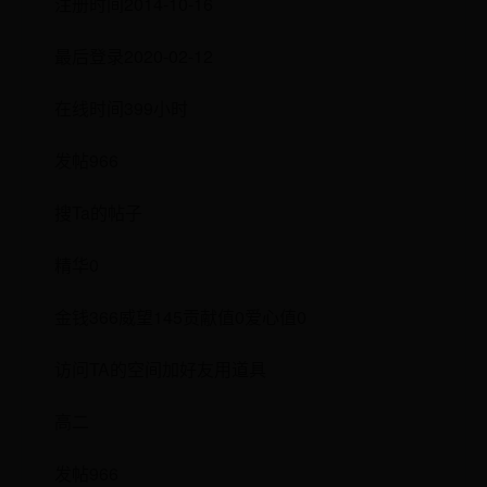
注册时间2014-10-16
最后登录2020-02-12
在线时间399小时
发帖966
搜Ta的帖子
精华0
金钱366威望145贡献值0爱心值0
访问TA的空间加好友用道具
高二
发帖966