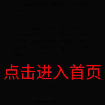
中，手机会显示黑色的连接模式，此时不要断开
数据线。
好了，这就是为大家总结的关于iPhone显示已停
用连接iTunes的问题的解决方法了，如果你平时
在使用苹果手机的过程中，也有遇到这样的问题
的话，那么不妨赶快跟着本文将此问题的解决方
法回到手，这样日后的用机过程才可以更加的轻
松和顺利了。
点击进入首页
标签：
iPhone提示已停用连接itunes怎么办？完美恢复
方法看这里！
上一篇：
Vol.27 年化8%的代价：线性思维毁了多少人的理