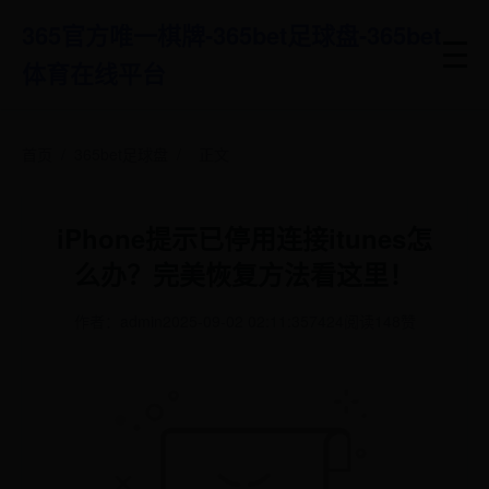
365官方唯一棋牌-365bet足球盘-365bet
体育在线平台
首页
/
365bet足球盘
/
正文
iPhone提示已停用连接itunes怎
么办？完美恢复方法看这里！
作者：admin
2025-09-02 02:11:35
7424阅读
148赞