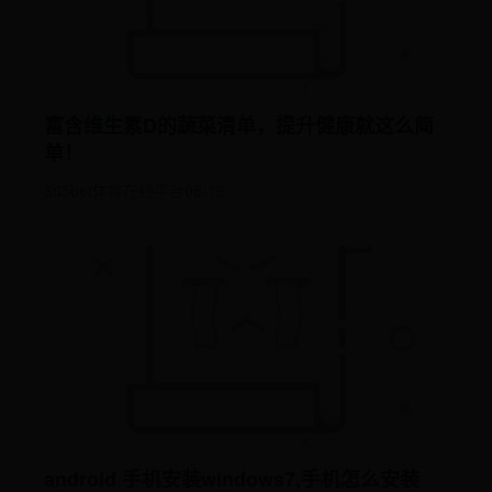
富含维生素D的蔬菜清单，提升健康就这么简
单！
365bet体育在线平台
08-19
android 手机安装windows7,手机怎么安装