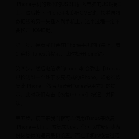
iPhone手机的数据的USB口插入电脑的USB接口
上，然后按下iPhone手机的HOME键，接着再将
数据线的另一头插入到手机上，这个过程一定不
要松开HOME键。
第三步，接着我们会在iPhone手机的屏幕上，看
到连接iTunes的提示，此时松开home键。
第四步，然后电脑端的iTunes将会弹出【iTunes
已检测到一个处于恢复模式的iPhone，您必须恢
复此iPhone，然后再配合iTunes使用它】的提
示，此时我们点击【恢复iPhone】按钮，并确
认。
第五步，接下来我们就可以使用iTunes来恢复
iPhone手机了。恢复成功后，你可以重新同步备
份恢复你的通讯录和设置。而在手机的恢复过程