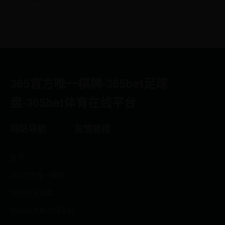
365官方唯一棋牌-365bet足球
盘-365bet体育在线平台
网站导航
友情链接
首页
365官方唯一棋牌
365bet足球盘
365bet体育在线平台