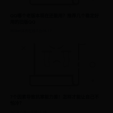
QQ哪个老版本现在还能用？推荐几个稳定好
用的旧版QQ
365bet体育在线平台
08-17
7个因素导致抗寒能力差！怎样才能让自己不
怕冷？
365官方唯一棋牌
07-16