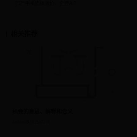
国产手机集体涨价，全怪AI？
相关推荐
机会的意思、解释和含义
365bet足球盘
07-14