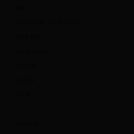
版本 1.1.3
优化已知问题，提升用户体验。
评分及评论
2.9（满分 5 分）
42 个评分
42 个评分
DJ小谢
，
2024/02/28