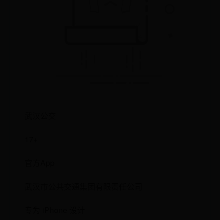
武汉公‪交‬
17+
官方App
武汉市公共交通集团有限责任公司
专为 iPhone 设计