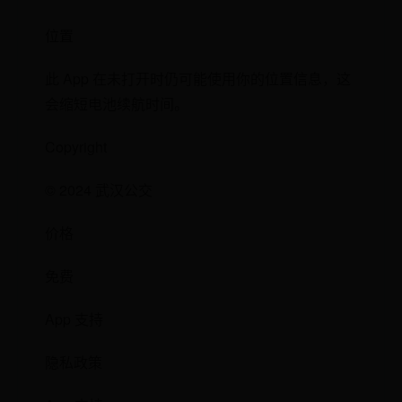
位置
此 App 在未打开时仍可能使用你的位置信息，这
会缩短电池续航时间。
Copyright
© 2024 武汉公交
价格
免费
App 支持
隐私政策