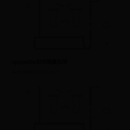
oppoa59s如何隐藏应用
365bet体育在线平台
08-12