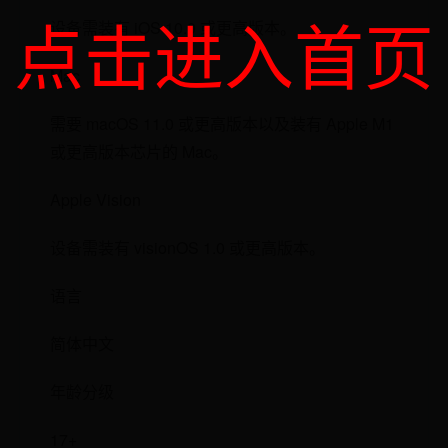
点击进入首页
设备需装有 iOS 10.0 或更高版本。
Mac
需要 macOS 11.0 或更高版本以及装有 Apple M1
或更高版本芯片的 Mac。
Apple Vision
设备需装有 visionOS 1.0 或更高版本。
语言
简体中文
年龄分级
17+