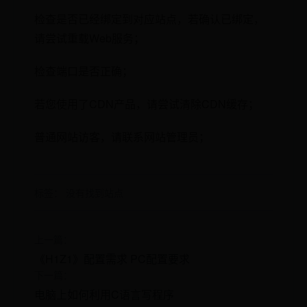
检查是否已经绑定到对应站点，若确认已绑定，
请尝试重载Web服务；
检查端口是否正确；
若您使用了CDN产品，请尝试清除CDN缓存；
普通网站访客，请联系网站管理员；
标签：
没有找到站点
上一篇：
《H1Z1》配置需求 PC配置要求
下一篇：
电脑上如何利用C语言写程序