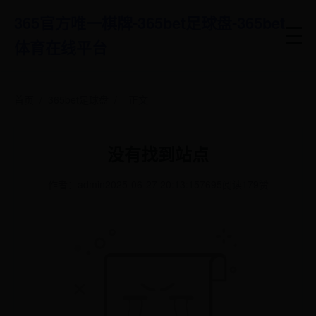
365官方唯一棋牌-365bet足球盘-365bet
体育在线平台
首页
/
365bet足球盘
/
正文
没有找到站点
作者：admin
2025-06-27 20:13:15
7695阅读
179赞