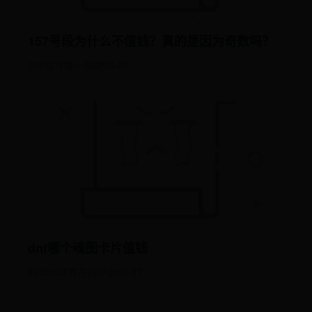
157号段为什么不值钱？真的是因为奇数吗？
365官方唯一棋牌
06-27
dnf哪个魂图卡片值钱
365bet体育在线平台
06-27