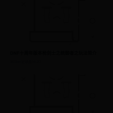
DNF十周年版本枪剑士之统御者之玩法简介
365bet足球盘
06-27