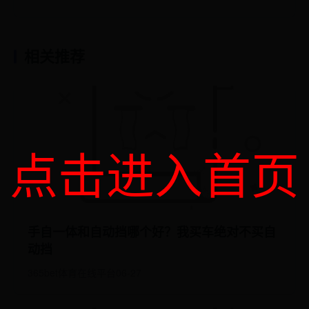
相关推荐
点击进入首页
手自一体和自动挡哪个好？我买车绝对不买自
动挡
365bet体育在线平台
06-27